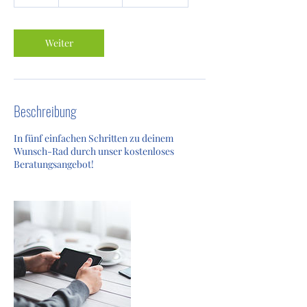
S
t
d
Weiter
Beschreibung
In fünf einfachen Schritten zu deinem
Wunsch-Rad durch unser kostenloses
Beratungsangebot!