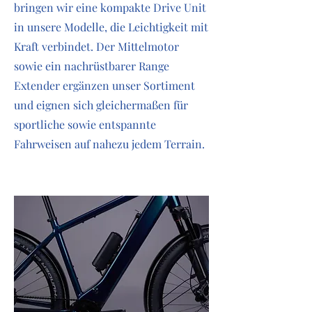
bringen wir eine kompakte Drive Unit
in unsere Modelle, die Leichtigkeit mit
Kraft verbindet. Der Mittelmotor
sowie ein nachrüstbarer Range
Extender ergänzen unser Sortiment
und eignen sich gleichermaßen für
sportliche sowie entspannte
Fahrweisen auf nahezu jedem Terrain.