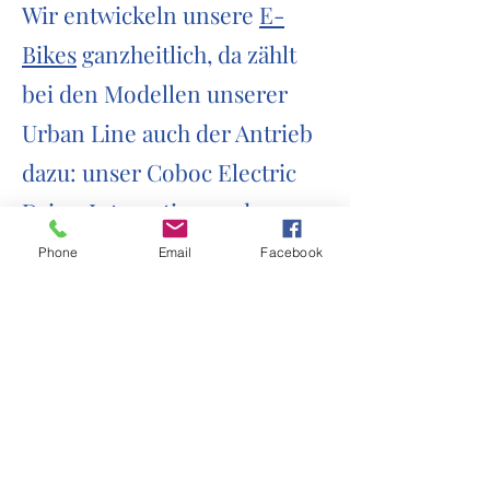
Wir entwickeln unsere
E-
Bikes
ganzheitlich, da zählt
bei den Modellen unserer
Urban Line auch der Antrieb
dazu: unser Coboc Electric
Drive. Integration und
Leichtbau machen unsere
Phone
Email
Facebook
Slim E-Bikes möglich.
Welche Varianten gibt es?
Das Torino für pure Gravel-
Action und das Torino Tour
als vielseitige, alltagstaugliche