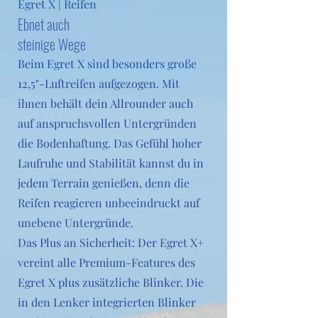
Egret X | Reifen
Ebnet auch
steinige Wege
Beim Egret X sind besonders große
12,5"-Luftreifen aufgezogen. Mit
ihnen behält dein Allrounder auch
auf anspruchsvollen Untergründen
die Bodenhaftung. Das Gefühl hoher
Laufruhe und Stabilität kannst du in
jedem Terrain genießen, denn die
Reifen reagieren unbeeindruckt auf
unebene Untergründe.
Das Plus an Sicherheit: Der Egret X+
vereint alle Premium-Features des
Egret X plus zusätzliche Blinker. Die
in den Lenker integrierten Blinker