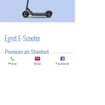
Egret E-Scooter
Premium als Standard
Der noch junge Markt hat in
Phone
Email
Facebook
kürzester Zeit eine Vielzahl an
Anbietern hervorgebracht. Doch
für uns sind E-Scooter mehr als
nur ein Hype. Aus diesem Grund
steht für uns die höchste Qualität
und die Langlebigkeit der