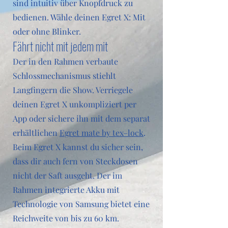
sind intuitiv über Knopfdruck zu
bedienen. Wähle deinen Egret X: Mit
oder ohne Blinker.
Fährt nicht mit jedem mit
Der in den Rahmen verbaute
Schlossmechanismus stiehlt
Langfingern die Show. Verriegele
deinen Egret X unkompliziert per
App oder sichere ihn mit dem separat
erhältlichen
Egret mate by tex–lock
.
Beim Egret X kannst du sicher sein,
dass dir auch fern von Steckdosen
nicht der Saft ausgeht. Der im
Rahmen integrierte Akku mit
Technologie von Samsung bietet eine
Reichweite von bis zu 60 km.